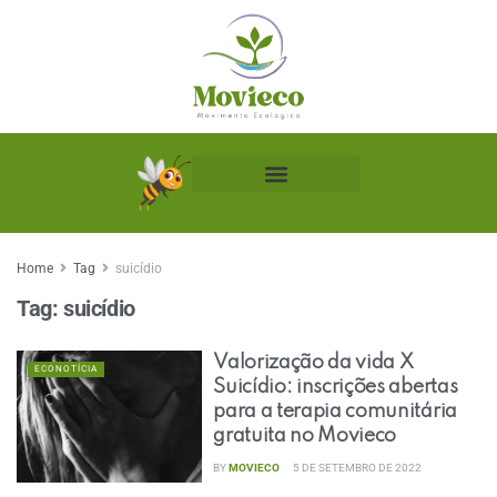
Biblioteca Ecológica
Home
Tag
suicídio
Tag:
suicídio
Valorização da vida X
ECONOTÍCIA
Suicídio: inscrições abertas
para a terapia comunitária
gratuita no Movieco
BY
MOVIECO
5 DE SETEMBRO DE 2022