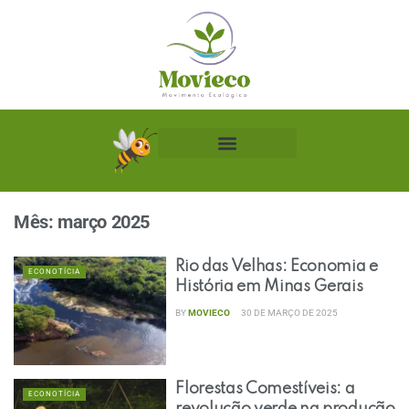
Biblioteca Ecológica
Mês:
março 2025
Rio das Velhas: Economia e
ECONOTÍCIA
História em Minas Gerais
BY
MOVIECO
30 DE MARÇO DE 2025
Florestas Comestíveis: a
ECONOTÍCIA