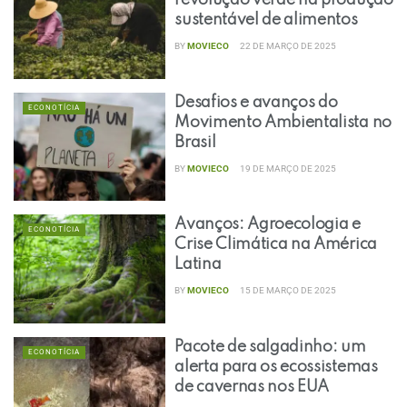
revolução verde na produção
sustentável de alimentos
BY
MOVIECO
22 DE MARÇO DE 2025
Desafios e avanços do
ECONOTÍCIA
Movimento Ambientalista no
Brasil
BY
MOVIECO
19 DE MARÇO DE 2025
Avanços: Agroecologia e
ECONOTÍCIA
Crise Climática na América
Latina
BY
MOVIECO
15 DE MARÇO DE 2025
Pacote de salgadinho: um
ECONOTÍCIA
alerta para os ecossistemas
de cavernas nos EUA