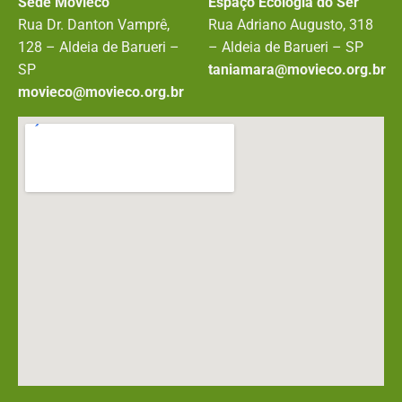
Sede Movieco
Espaço Ecologia do Ser
Rua Dr. Danton Vamprê,
Rua Adriano Augusto, 318
128 – Aldeia de Barueri –
– Aldeia de Barueri – SP
SP
taniamara@movieco.org.br
movieco@movieco.org.br