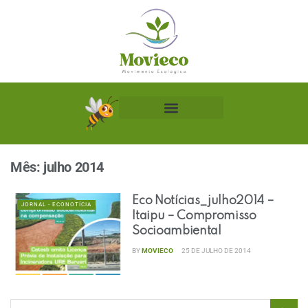
Biblioteca Ecológica
Mês:
julho 2014
Eco Notícias_julho2014 –
JORNAL - ECONOTÍCIA
Itaipu – Compromisso
Socioambiental
BY
MOVIECO
25 DE JULHO DE 2014