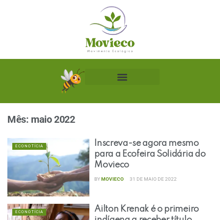
Biblioteca Ecológica
Mês:
maio 2022
Inscreva-se agora mesmo
ECONOTÍCIA
para a Ecofeira Solidária do
Movieco
BY
MOVIECO
31 DE MAIO DE 2022
Ailton Krenak é o primeiro
ECONOTÍCIA