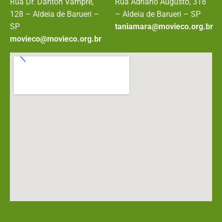
Rua Dr. Danton Vamprê,
Rua Adriano Augusto, 318
128 – Aldeia de Barueri –
– Aldeia de Barueri – SP
SP
taniamara@movieco.org.br
movieco@movieco.org.br