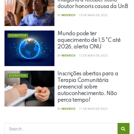
indígena a receber título
doutor honoris causa da UnB
BY
MOVIECO
19 DE MAIO DE 2022
Mundo pode ter
ECONOTÍCIA
aquecimento de 1,5 °C até
2026, alerta ONU
BY
MOVIECO
12 DE MAIO DE 2022
Inscrições abertas para a
ECONOTÍCIA
Terapia Comunitária
presencial sobre
autoconhecimento. Não
perca tempo!
BY
MOVIECO
11 DE MAIO DE 2022