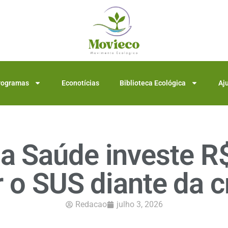
rogramas
Econotícias
Biblioteca Ecológica
Aj
da Saúde investe R$
 o SUS diante da c
Redacao
julho 3, 2026