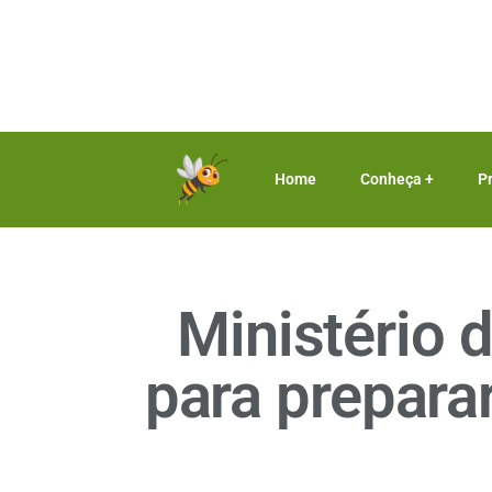
Home
Conheça +
P
Ministério 
para preparar