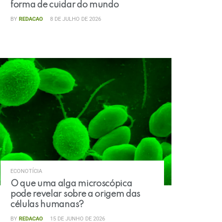
forma de cuidar do mundo
BY
REDACAO
8 DE JULHO DE 2026
ECONOTÍCIA
O que uma alga microscópica
pode revelar sobre a origem das
células humanas?
BY
REDACAO
15 DE JUNHO DE 2026