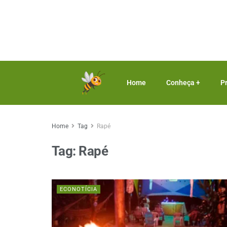
Home
Conheça +
P
Home
Tag
Rapé
Tag:
Rapé
ECONOTÍCIA