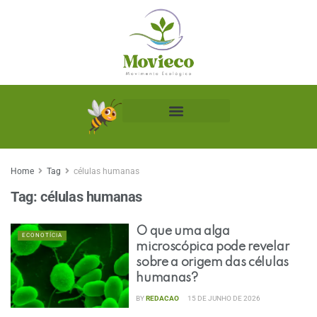
Biblioteca Ecológica
Home
Tag
células humanas
Tag:
células humanas
O que uma alga
ECONOTÍCIA
microscópica pode revelar
sobre a origem das células
humanas?
BY
REDACAO
15 DE JUNHO DE 2026