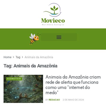
Biblioteca Ecológica
Home
Tag
Animais da Amazônia
Tag:
Animais da Amazônia
Animais da Amazônia criam
ECONOTÍCIA
rede de alerta que funciona
como uma “internet do
medo”
BY
REDACAO
2 DE MAIO DE 2026