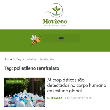
Biblioteca Ecológica
Home
Tag
polietileno tereftalato
Tag:
polietileno tereftalato
Microplásticos são
ECONOTÍCIA
detectados no corpo humano
em estudo global
BY
REDACAO
6 DE OUTUBRO DE 2025