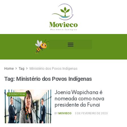
Biblioteca Ecológica
Home
Tag
Ministério dos Povos Indígenas
Tag:
Ministério dos Povos Indígenas
Joenia Wapichana é
ECONOTÍCIA
nomeada como nova
presidente da Funai
BY
MOVIECO
3 DE FEVEREIRO DE 2023