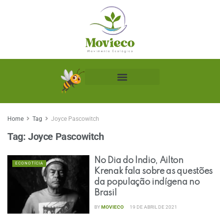
Biblioteca Ecológica
Home
Tag
Joyce Pascowitch
Tag:
Joyce Pascowitch
No Dia do Índio, Ailton
ECONOTÍCIA
Krenak fala sobre as questões
da população indígena no
Brasil
BY
MOVIECO
19 DE ABRIL DE 2021