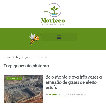
Biblioteca Ecológica
Home
Tag
gases do sistema
Tag:
gases do sistema
Belo Monte eleva três vezes a
ECONOTÍCIA
emissão de gases de efeito
estufa
BY
MOVIECO
16 DE JULHO DE 2021