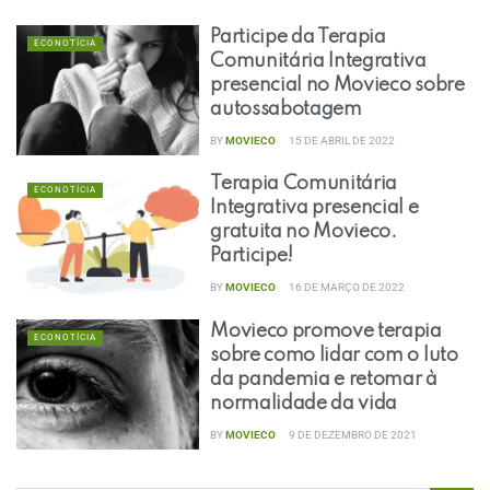
Participe da Terapia
ECONOTÍCIA
Comunitária Integrativa
presencial no Movieco sobre
autossabotagem
BY
MOVIECO
15 DE ABRIL DE 2022
Terapia Comunitária
ECONOTÍCIA
Integrativa presencial e
gratuita no Movieco.
Participe!
BY
MOVIECO
16 DE MARÇO DE 2022
Movieco promove terapia
ECONOTÍCIA
sobre como lidar com o luto
da pandemia e retomar à
normalidade da vida
BY
MOVIECO
9 DE DEZEMBRO DE 2021