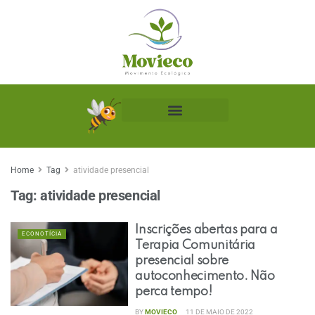
Biblioteca Ecológica
Home
Tag
atividade presencial
Tag:
atividade presencial
Inscrições abertas para a
ECONOTÍCIA
Terapia Comunitária
presencial sobre
autoconhecimento. Não
perca tempo!
BY
MOVIECO
11 DE MAIO DE 2022