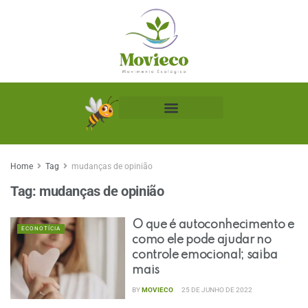
Biblioteca Ecológica
Home
Tag
mudanças de opinião
Tag:
mudanças de opinião
O que é autoconhecimento e
ECONOTÍCIA
como ele pode ajudar no
controle emocional; saiba
mais
BY
MOVIECO
25 DE JUNHO DE 2022