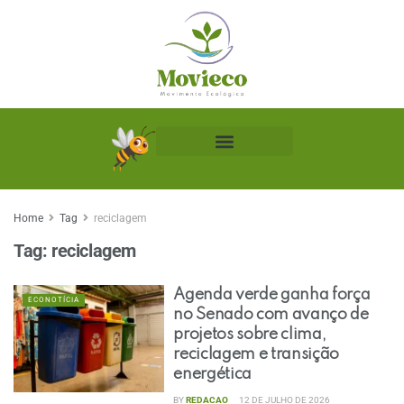
Biblioteca Ecológica
Home
Tag
reciclagem
Tag:
reciclagem
Agenda verde ganha força
ECONOTÍCIA
no Senado com avanço de
projetos sobre clima,
reciclagem e transição
energética
BY
REDACAO
12 DE JULHO DE 2026