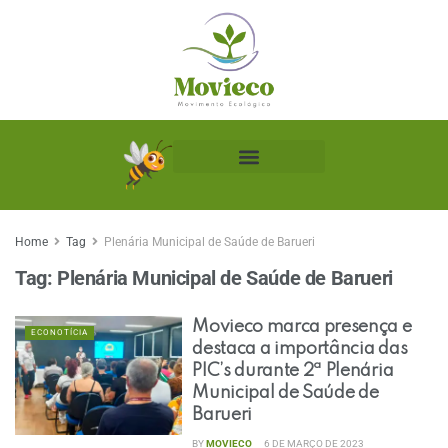
Biblioteca Ecológica
Home
Tag
Plenária Municipal de Saúde de Barueri
Tag:
Plenária Municipal de Saúde de Barueri
Movieco marca presença e
ECONOTÍCIA
destaca a importância das
PIC’s durante 2ª Plenária
Municipal de Saúde de
Barueri
BY
MOVIECO
6 DE MARÇO DE 2023