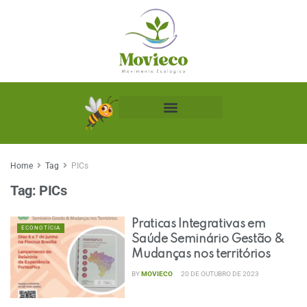
Biblioteca Ecológica
Home
Tag
PICs
Tag:
PICs
Praticas Integrativas em
ECONOTÍCIA
Saúde Seminário Gestão &
Mudanças nos territórios
BY
MOVIECO
20 DE OUTUBRO DE 2023