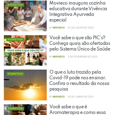
Movieco inaugura cozinha
ECONOTÍCIA
educativa durante Vivência
Integrativa Ayurveda
especial
BY
MOVIECO
31 DE JULHO DE 2023
Você sabe o que são PIC’s?
ECONOTÍCIA
Conheça quais são ofertadas
pelo Sistema Único de Saúde
BY
MOVIECO
2 DE FEVEREIRO DE 2023
O que o luto trazido pela
ECONOTÍCIA
Covid-19 pode nos ensinar.
Confira o resultado da nossa
pesquisa
BY
MOVIECO
30 DE JUNHO DE 2021
Você sabe o que é
ECONOTÍCIA
Aromaterapia e como essa