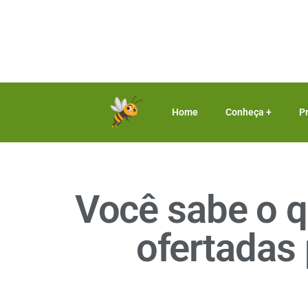
Home
Conheça +
P
Você sabe o q
ofertadas