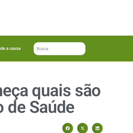
ude a causa
heça quais são
o de Saúde