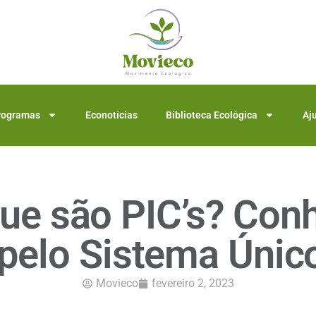
rogramas
Econotícias
Biblioteca Ecológica
Aj
ue são PIC’s? Con
 pelo Sistema Únic
Movieco
fevereiro 2, 2023