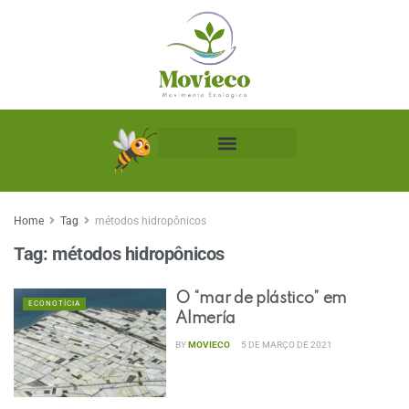
Biblioteca Ecológica
Home
Tag
métodos hidropônicos
Tag:
métodos hidropônicos
O “mar de plástico” em
ECONOTÍCIA
Almería
BY
MOVIECO
5 DE MARÇO DE 2021