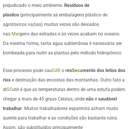
prejudicado o meio ambiente.
Resíduos de
plástico
(principalmente as embalagens plástico de
agrotóxicos vazias) muitas vezes são deixados
nas
Mar
gens das estradas e às vezes acabam no oceano.
Da mesma forma, tanta água subterrânea é necessária ser
bombeada para nutrir as plantas pelo método hidropônico.
Esse processo pode cau
SAR
o
res
Seca
mento dos leitos dos
rios
e destruição das encostas das montanhas. Outro fato a
di
SC
utir é que as temperaturas dentro de uma estufa podem
chegar a mais de 45 graus Celsius, onde
não
é
saudável
trabalhar
. Muitos trabalhadores espanhóis acham muito
quente para trabalhar e as condições são bastante ruins.
Assim, são substituídos principalmente