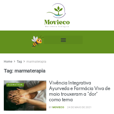
Biblioteca Ecológica
Home
Tag
marmaterapia
Tag:
marmaterapia
Vivência Integrativa
ECONOTÍCIA
Ayurveda e Farmácia Viva de
maio trouxeram a “dor”
como tema
BY
MOVIECO
24 DE MAIO DE 2021