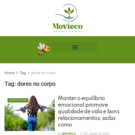
Biblioteca Ecológica
Home
Tag
dores no corpo
Tag:
dores no corpo
Manter o equilíbrio
ECONOTÍCIA
emocional promove
qualidade de vida e bons
relacionamentos; saiba
como
BY
MOVIECO
11 DE JULHO DE 2022