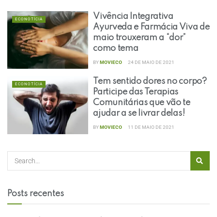
Vivência Integrativa
ECONOTÍCIA
Ayurveda e Farmácia Viva de
maio trouxeram a “dor”
como tema
BY
MOVIECO
24 DE MAIO DE 2021
Tem sentido dores no corpo?
ECONOTÍCIA
Participe das Terapias
Comunitárias que vão te
ajudar a se livrar delas!
BY
MOVIECO
11 DE MAIO DE 2021
Posts recentes