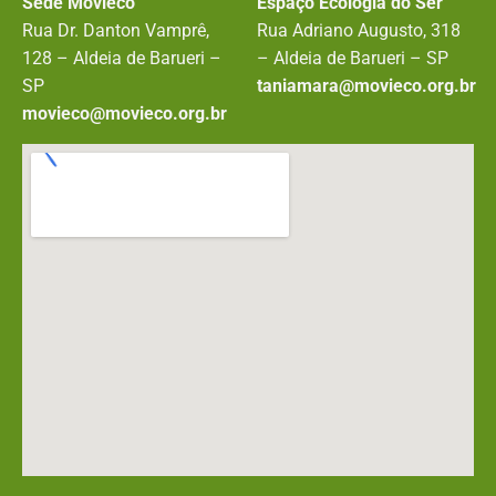
Sede Movieco
Espaço Ecologia do Ser
Rua Dr. Danton Vamprê,
Rua Adriano Augusto, 318
128 – Aldeia de Barueri –
– Aldeia de Barueri – SP
SP
taniamara@movieco.org.br
movieco@movieco.org.br