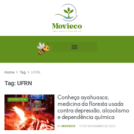
Biblioteca Ecológica
Home
Tag
UFRN
Tag:
UFRN
Conheça ayahuasca,
ECONOTÍCIA
medicina da floresta usada
contra depressão, alcoolismo
e dependência química
BY
MOVIECO
19 DE NOVEMBRO DE 2021