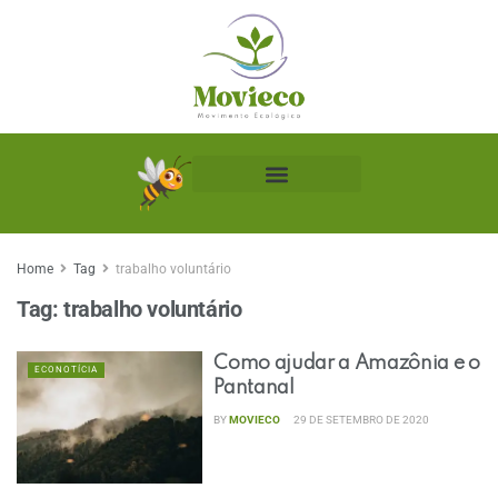
Biblioteca Ecológica
Home
Tag
trabalho voluntário
Tag:
trabalho voluntário
Como ajudar a Amazônia e o
ECONOTÍCIA
Pantanal
BY
MOVIECO
29 DE SETEMBRO DE 2020