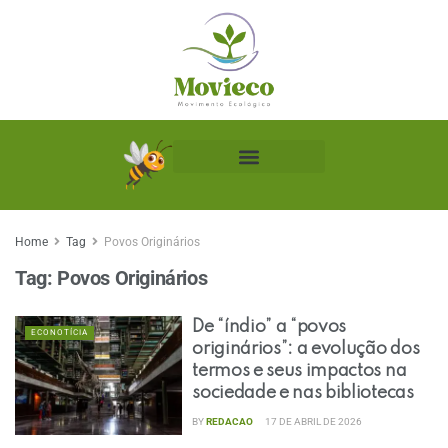
Biblioteca Ecológica
Home
Tag
Povos Originários
Tag:
Povos Originários
De “índio” a “povos
ECONOTÍCIA
originários”: a evolução dos
termos e seus impactos na
sociedade e nas bibliotecas
BY
REDACAO
17 DE ABRIL DE 2026