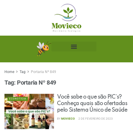
Biblioteca Ecológica
Home
Tag
Portaria Nº 849
Tag:
Portaria Nº 849
Você sabe o que são PIC’s?
ECONOTÍCIA
Conheça quais são ofertadas
pelo Sistema Único de Saúde
BY
MOVIECO
2 DE FEVEREIRO DE 2023