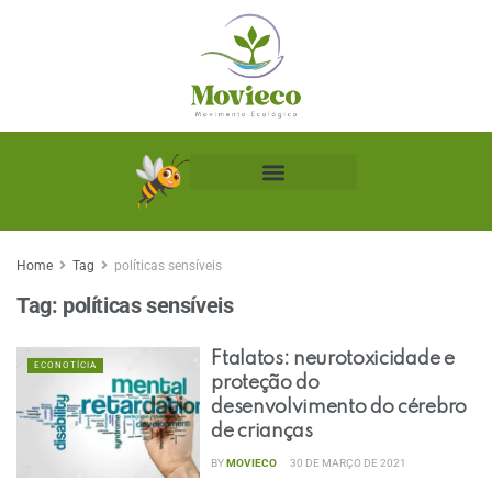
Biblioteca Ecológica
Home
Tag
políticas sensíveis
Tag:
políticas sensíveis
Ftalatos: neurotoxicidade e
ECONOTÍCIA
proteção do
desenvolvimento do cérebro
de crianças
BY
MOVIECO
30 DE MARÇO DE 2021