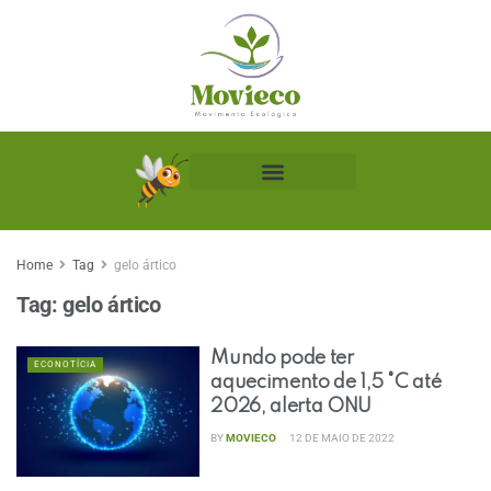
Biblioteca Ecológica
Home
Tag
gelo ártico
Tag:
gelo ártico
Mundo pode ter
ECONOTÍCIA
aquecimento de 1,5 °C até
2026, alerta ONU
BY
MOVIECO
12 DE MAIO DE 2022