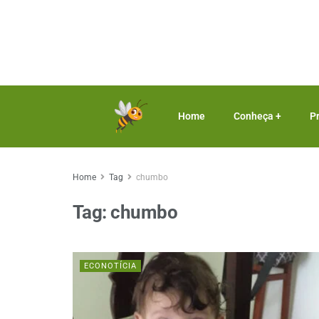
Home
Conheça +
P
Home
Tag
chumbo
Tag:
chumbo
ECONOTÍCIA