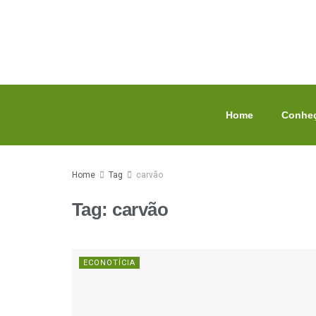
Home
Conheç
Home
Tag
carvão
Tag:
carvão
ECONOTÍCIA