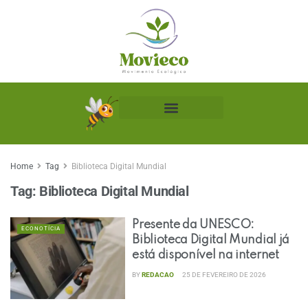
Biblioteca Ecológica
Home
Tag
Biblioteca Digital Mundial
Tag:
Biblioteca Digital Mundial
Presente da UNESCO:
ECONOTÍCIA
Biblioteca Digital Mundial já
está disponível na internet
BY
REDACAO
25 DE FEVEREIRO DE 2026