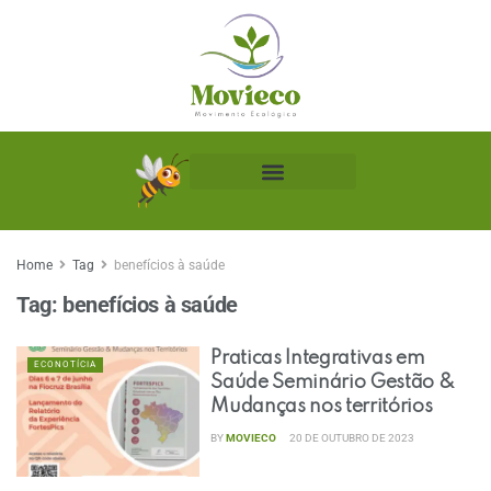
Biblioteca Ecológica
Home
Tag
benefícios à saúde
Tag:
benefícios à saúde
Praticas Integrativas em
ECONOTÍCIA
Saúde Seminário Gestão &
Mudanças nos territórios
BY
MOVIECO
20 DE OUTUBRO DE 2023