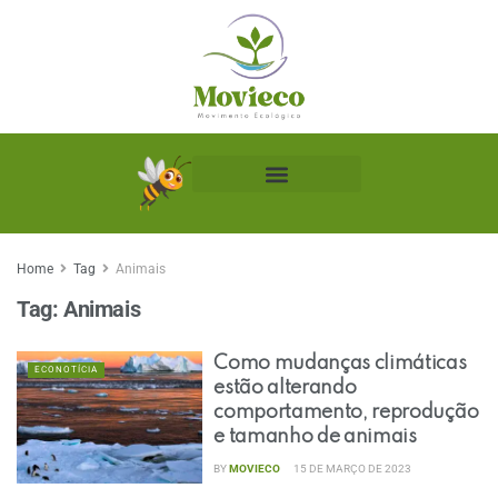
Biblioteca Ecológica
Home
Tag
Animais
Tag:
Animais
Como mudanças climáticas
ECONOTÍCIA
estão alterando
comportamento, reprodução
e tamanho de animais
BY
MOVIECO
15 DE MARÇO DE 2023