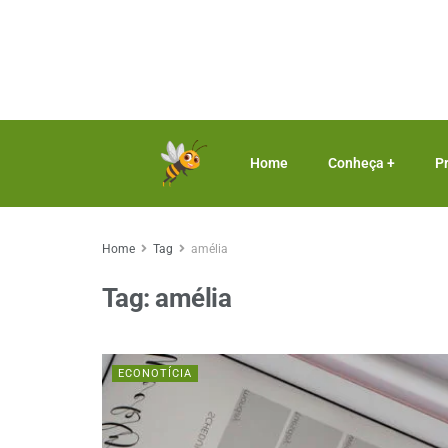
Home
Conheça +
P
Home
Tag
amélia
Tag:
amélia
ECONOTÍCIA