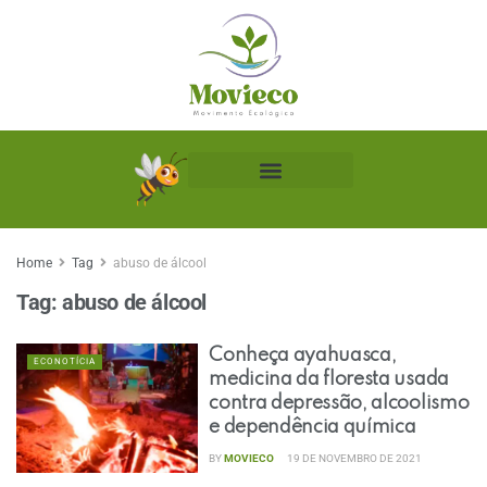
Biblioteca Ecológica
Home
Tag
abuso de álcool
Tag:
abuso de álcool
Conheça ayahuasca,
ECONOTÍCIA
medicina da floresta usada
contra depressão, alcoolismo
e dependência química
BY
MOVIECO
19 DE NOVEMBRO DE 2021