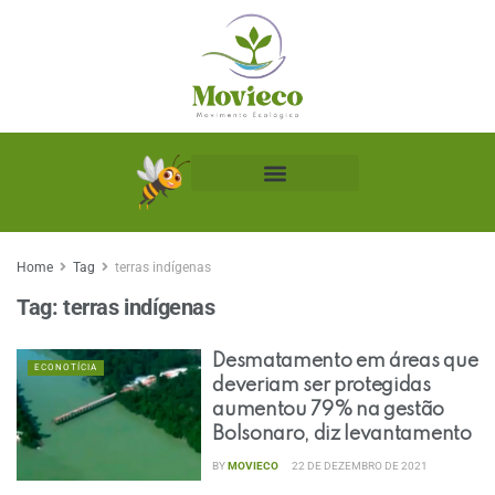
Biblioteca Ecológica
Home
Tag
terras indígenas
Tag:
terras indígenas
Desmatamento em áreas que
ECONOTÍCIA
deveriam ser protegidas
aumentou 79% na gestão
Bolsonaro, diz levantamento
BY
MOVIECO
22 DE DEZEMBRO DE 2021