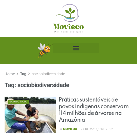
Biblioteca Ecológica
Home
Tag
sociobiodiversidade
Tag:
sociobiodiversidade
Práticas sustentáveis de
ECONOTÍCIA
povos indígenas conservam
114 milhões de árvores na
Amazônia
BY
MOVIECO
27 DE MARÇO DE 2022