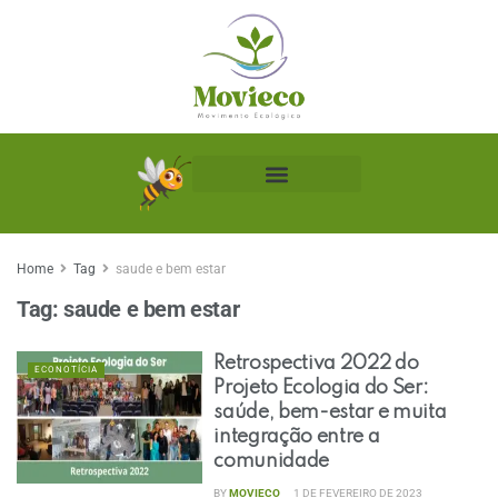
Biblioteca Ecológica
Home
Tag
saude e bem estar
Tag:
saude e bem estar
Retrospectiva 2022 do
ECONOTÍCIA
Projeto Ecologia do Ser:
saúde, bem-estar e muita
integração entre a
comunidade
BY
MOVIECO
1 DE FEVEREIRO DE 2023