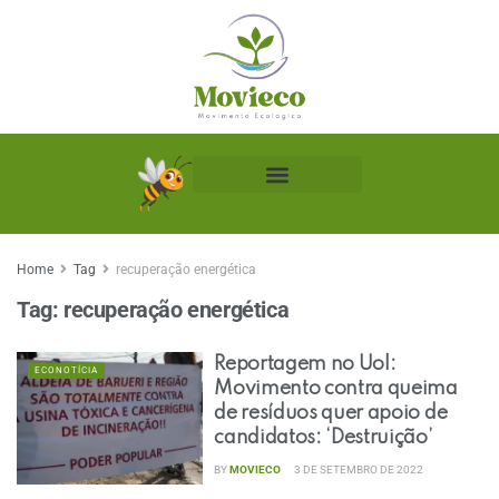
Biblioteca Ecológica
Home
Tag
recuperação energética
Tag:
recuperação energética
Reportagem no Uol:
ECONOTÍCIA
Movimento contra queima
de resíduos quer apoio de
candidatos: ‘Destruição’
BY
MOVIECO
3 DE SETEMBRO DE 2022