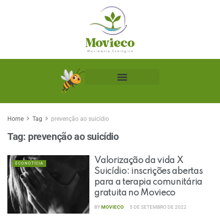
Biblioteca Ecológica
Home
Tag
prevenção ao suicídio
Tag:
prevenção ao suicídio
Valorização da vida X
ECONOTÍCIA
Suicídio: inscrições abertas
para a terapia comunitária
gratuita no Movieco
BY
MOVIECO
5 DE SETEMBRO DE 2022