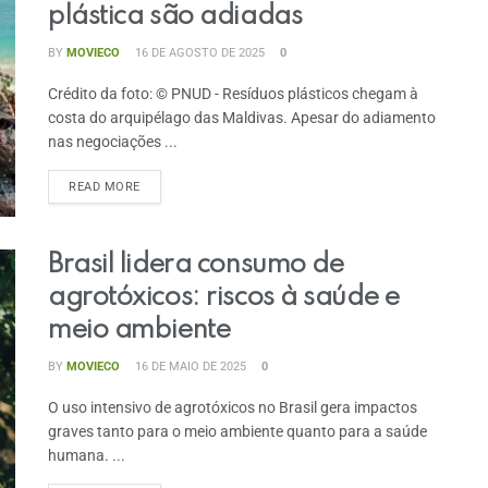
plástica são adiadas
BY
MOVIECO
16 DE AGOSTO DE 2025
0
Crédito da foto: © PNUD - Resíduos plásticos chegam à
costa do arquipélago das Maldivas. Apesar do adiamento
nas negociações ...
READ MORE
Brasil lidera consumo de
agrotóxicos: riscos à saúde e
meio ambiente
BY
MOVIECO
16 DE MAIO DE 2025
0
O uso intensivo de agrotóxicos no Brasil gera impactos
graves tanto para o meio ambiente quanto para a saúde
humana. ...