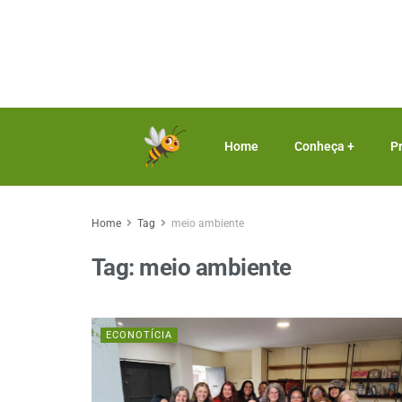
Home
Conheça +
P
Home
Tag
meio ambiente
Tag:
meio ambiente
ECONOTÍCIA