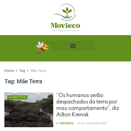
Biblioteca Ecológica
Home
Tag
Mãe Terra
Tag:
Mãe Terra
“Os humanos serão
ECONOTÍCIA
despachados da terra por
mau comportamento”, diz
Ailton Krenak
BY
MOVIECO
29 DE JULHO DE 2022