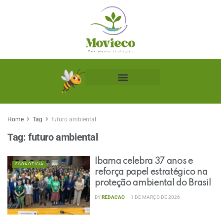
Biblioteca Ecológica
Home
Tag
futuro ambiental
Tag:
futuro ambiental
Ibama celebra 37 anos e
ECONOTÍCIA
reforça papel estratégico na
proteção ambiental do Brasil
BY
REDACAO
1 DE MARÇO DE 2026