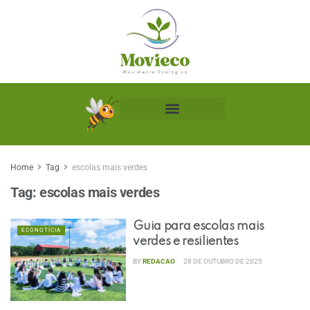
Biblioteca Ecológica
Home
Tag
escolas mais verdes
Tag:
escolas mais verdes
Guia para escolas mais
ECONOTÍCIA
verdes e resilientes
BY
REDACAO
28 DE OUTUBRO DE 2025