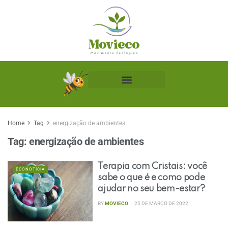
Biblioteca Ecológica
Home
Tag
energização de ambientes
Tag:
energização de ambientes
Terapia com Cristais: você
ECONOTÍCIA
sabe o que é e como pode
ajudar no seu bem-estar?
BY
MOVIECO
25 DE MARÇO DE 2022