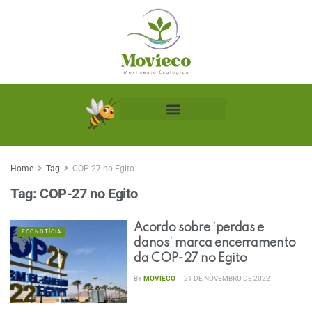
Biblioteca Ecológica
Home
Tag
COP-27 no Egito
Tag:
COP-27 no Egito
Acordo sobre ‘perdas e
ECONOTÍCIA
danos’ marca encerramento
da COP-27 no Egito
BY
MOVIECO
21 DE NOVEMBRO DE 2022