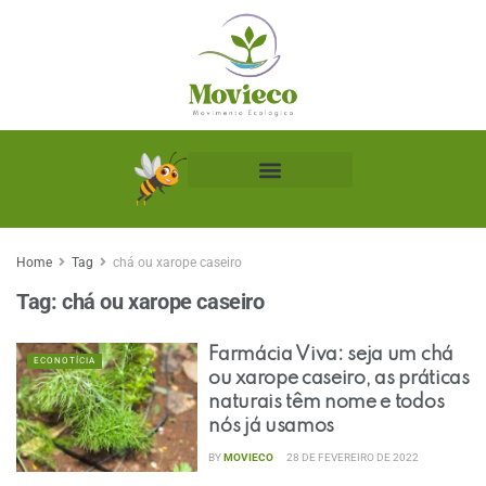
Biblioteca Ecológica
Home
Tag
chá ou xarope caseiro
Tag:
chá ou xarope caseiro
Farmácia Viva: seja um chá
ECONOTÍCIA
ou xarope caseiro, as práticas
naturais têm nome e todos
nós já usamos
BY
MOVIECO
28 DE FEVEREIRO DE 2022