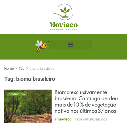
Biblioteca Ecológica
Home
Tag
bioma brasileiro
Tag:
bioma brasileiro
Bioma exclusivamente
ECONOTÍCIA
brasileiro, Caatinga perdeu
mais de 10% de vegetação
nativa nos últimos 37 anos
BY
MOVIECO
12 DE OUTUBRO DE 2022