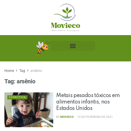
Biblioteca Ecológica
Home
Tag
arsênio
Tag:
arsênio
Metais pesados ​​tóxicos em
ECONOTÍCIA
alimentos infantis, nos
Estados Unidos
BY
MOVIECO
10 DE FEVEREIRO DE 2021